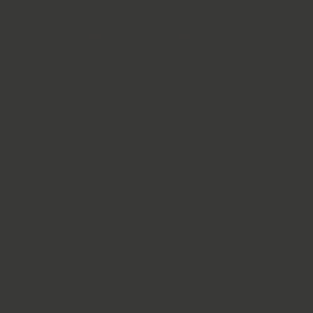
atforma Veritico
Případové studie
Materiály
O firmě