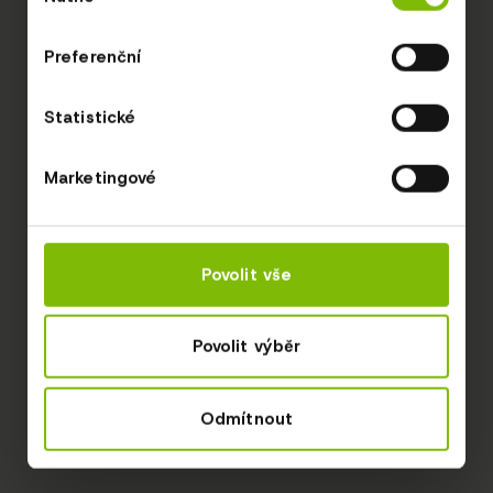
souhlasu
Preferenční
Statistické
Marketingové
Povolit vše
Povolit výběr
Odmítnout