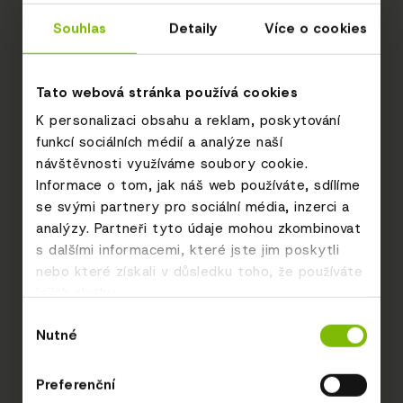
Souhlas
Detaily
Více o cookies
Tato webová stránka používá cookies
K personalizaci obsahu a reklam, poskytování
funkcí sociálních médií a analýze naší
návštěvnosti využíváme soubory cookie.
Informace o tom, jak náš web používáte, sdílíme
se svými partnery pro sociální média, inzerci a
analýzy. Partneři tyto údaje mohou zkombinovat
s dalšími informacemi, které jste jim poskytli
nebo které získali v důsledku toho, že používáte
jejich služby.
Výběr
Nutné
souhlasu
Preferenční