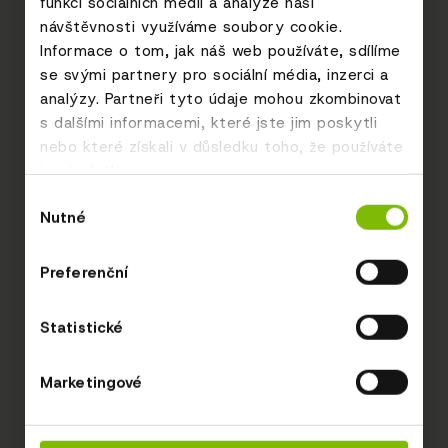
funkcí sociálních médií a analýze naší
návštěvnosti využíváme soubory cookie.
Informace o tom, jak náš web používáte, sdílíme
se svými partnery pro sociální média, inzerci a
analýzy. Partneři tyto údaje mohou zkombinovat
s dalšími informacemi, které jste jim poskytli
nebo které získali v důsledku toho, že používáte
jejich služby.
Výběr
Nutné
souhlasu
Preferenční
Statistické
Marketingové