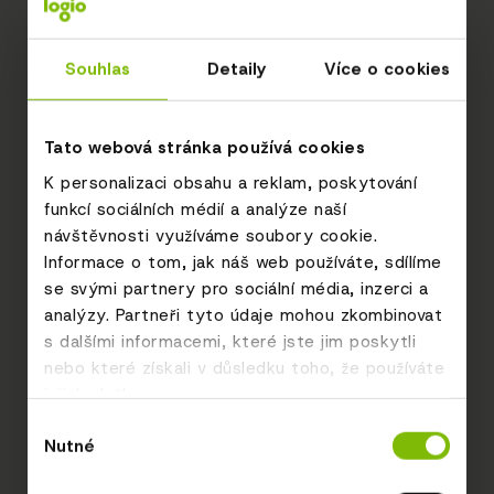
Souhlas
Detaily
Více o cookies
Tato webová stránka používá cookies
K personalizaci obsahu a reklam, poskytování
funkcí sociálních médií a analýze naší
návštěvnosti využíváme soubory cookie.
Informace o tom, jak náš web používáte, sdílíme
se svými partnery pro sociální média, inzerci a
analýzy. Partneři tyto údaje mohou zkombinovat
s dalšími informacemi, které jste jim poskytli
nebo které získali v důsledku toho, že používáte
jejich služby.
Výběr
Nutné
souhlasu