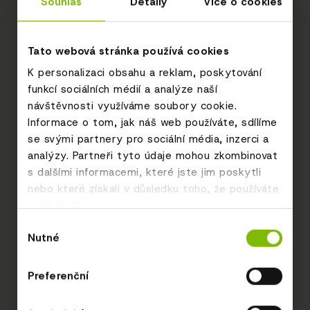
Souhlas
Detaily
Více o cookies
Tato webová stránka používá cookies
K personalizaci obsahu a reklam, poskytování
funkcí sociálních médií a analýze naší
návštěvnosti využíváme soubory cookie.
Informace o tom, jak náš web používáte, sdílíme
se svými partnery pro sociální média, inzerci a
analýzy. Partneři tyto údaje mohou zkombinovat
s dalšími informacemi, které jste jim poskytli
nebo které získali v důsledku toho, že používáte
jejich služby.
Výběr
Nutné
souhlasu
Preferenční