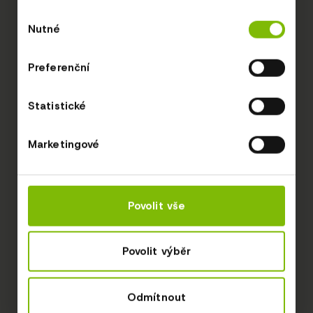
Výběr
Nutné
souhlasu
Preferenční
Statistické
Marketingové
Povolit vše
Povolit výběr
Odmítnout