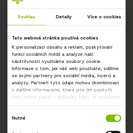
Souhlas
Detaily
Více o cookies
Tato webová stránka používá cookies
K personalizaci obsahu a reklam, poskytování
funkcí sociálních médií a analýze naší
návštěvnosti využíváme soubory cookie.
Informace o tom, jak náš web používáte, sdílíme
se svými partnery pro sociální média, inzerci a
analýzy. Partneři tyto údaje mohou zkombinovat
s dalšími informacemi, které jste jim poskytli
nebo které získali v důsledku toho, že používáte
jejich služby.
Výběr
Nutné
souhlasu