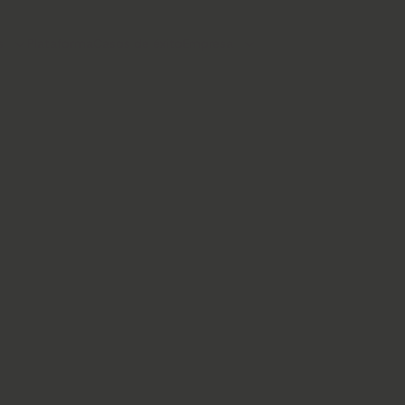
s
Plataforma
Casos de éxito
Empresa