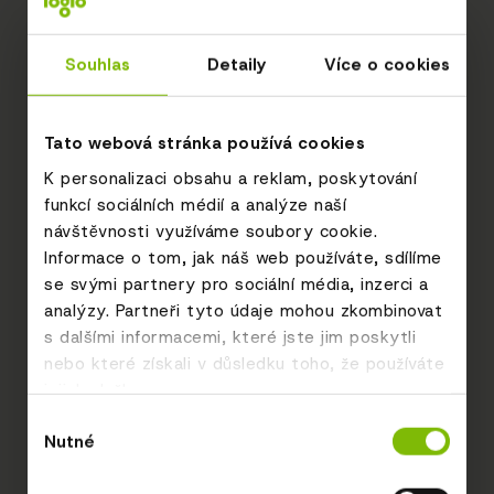
Souhlas
Detaily
Více o cookies
Tato webová stránka používá cookies
K personalizaci obsahu a reklam, poskytování
funkcí sociálních médií a analýze naší
návštěvnosti využíváme soubory cookie.
Informace o tom, jak náš web používáte, sdílíme
se svými partnery pro sociální média, inzerci a
analýzy. Partneři tyto údaje mohou zkombinovat
s dalšími informacemi, které jste jim poskytli
nebo které získali v důsledku toho, že používáte
jejich služby.
Výběr
Nutné
souhlasu