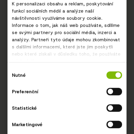
K personalizaci obsahu a reklam, poskytování
funkcí sociálních médií a analýze naší
návštěvnosti využíváme soubory cookie.
Informace o tom, jak náš web používáte, sdílíme
se svými partnery pro sociální média, inzerci a
analýzy. Partneři tyto údaje mohou zkombinovat
s dalšími informacemi, které jste jim poskytli
nebo které získali v důsledku toho, že používáte
jejich služby.
Výběr
Nutné
souhlasu
Preferenční
Statistické
Marketingové