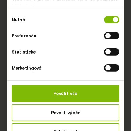
jejich služby.
Výběr
Nutné
souhlasu
Preferenční
Statistické
Marketingové
Povolit vše
Povolit výběr