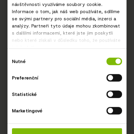
návštěvnosti využíváme soubory cookie.
Informace o tom, jak náš web používáte, sdílíme
se svými partnery pro sociální média, inzerci a
analýzy. Partneři tyto údaje mohou zkombinovat
s dalšími informacemi, které jste jim poskytli
nebo které získali v důsledku toho, že používáte
jejich služby.
Výběr
Nutné
souhlasu
Preferenční
Statistické
Marketingové