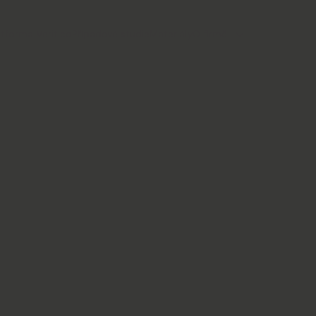
atforma Veritico
Případové studie
Materiály
O firmě