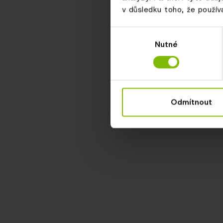
v důsledku toho, že používá
Výběr
Nutné
souhlasu
Odmítnout