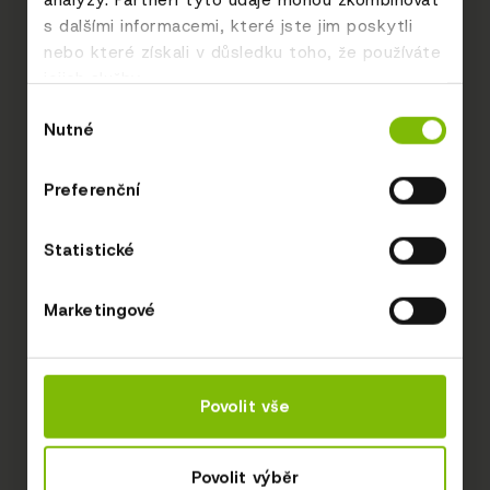
s dalšími informacemi, které jste jim poskytli
nebo které získali v důsledku toho, že používáte
jejich služby.
Výběr
Nutné
souhlasu
Preferenční
Statistické
Marketingové
Povolit vše
Povolit výběr