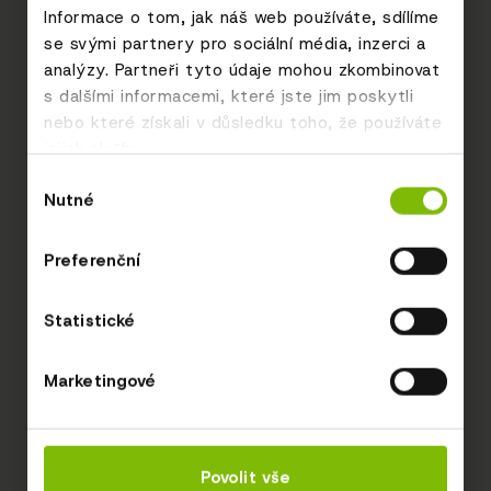
Informace o tom, jak náš web používáte, sdílíme
se svými partnery pro sociální média, inzerci a
analýzy. Partneři tyto údaje mohou zkombinovat
s dalšími informacemi, které jste jim poskytli
nebo které získali v důsledku toho, že používáte
jejich služby.
Výběr
Nutné
souhlasu
Preferenční
Statistické
Marketingové
Povolit vše