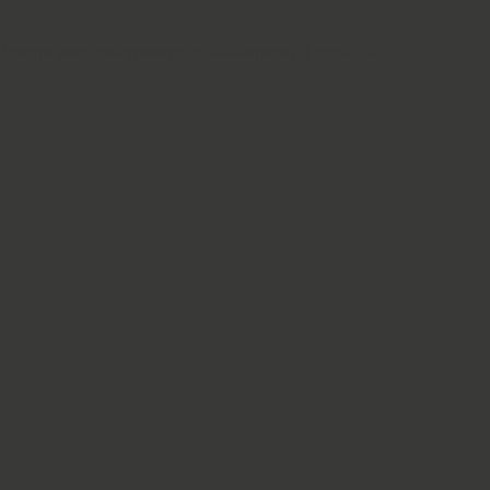
atforma Veritico
Případové studie
Materiály
O firmě