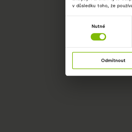
v důsledku toho, že používá
Výběr
Nutné
souhlasu
Odmítnout