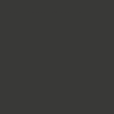
atforma Veritico
Případové studie
Materiály
O firmě