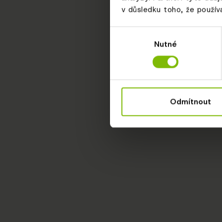
v důsledku toho, že používá
Výběr
Nutné
souhlasu
Odmítnout