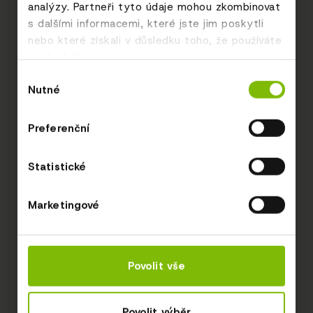
analýzy. Partneři tyto údaje mohou zkombinovat
s dalšími informacemi, které jste jim poskytli
nebo které získali v důsledku toho, že používáte
jejich služby.
Výběr
Nutné
souhlasu
Preferenční
Statistické
Marketingové
Povolit vše
Povolit výběr