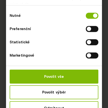
jejich služby.
Výběr
Nutné
souhlasu
Preferenční
Statistické
Marketingové
Povolit vše
Povolit výběr