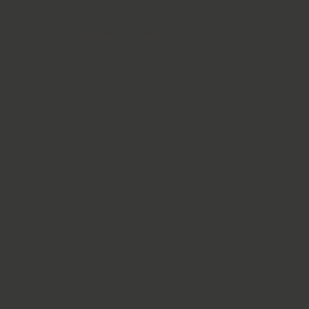
atforma Veritico
Případové studie
Materiály
O firmě