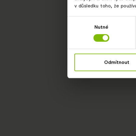
v důsledku toho, že používá
Výběr
Nutné
souhlasu
Odmítnout