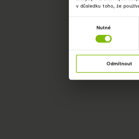
v důsledku toho, že používá
Výběr
Nutné
souhlasu
Odmítnout