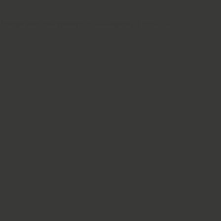
atforma Veritico
Případové studie
Materiály
O firmě