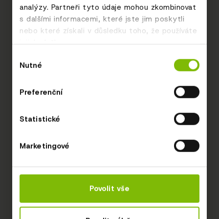
analýzy. Partneři tyto údaje mohou zkombinovat
s dalšími informacemi, které jste jim poskytli
nebo které získali v důsledku toho, že používáte
jejich služby.
Výběr
Nutné
souhlasu
Preferenční
Statistické
Marketingové
Povolit vše