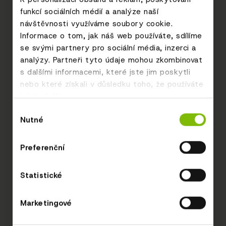
funkcí sociálních médií a analýze naší
návštěvnosti využíváme soubory cookie.
Informace o tom, jak náš web používáte, sdílíme
se svými partnery pro sociální média, inzerci a
analýzy. Partneři tyto údaje mohou zkombinovat
s dalšími informacemi, které jste jim poskytli
nebo které získali v důsledku toho, že používáte
jejich služby.
Výběr
Nutné
souhlasu
Preferenční
Statistické
Marketingové