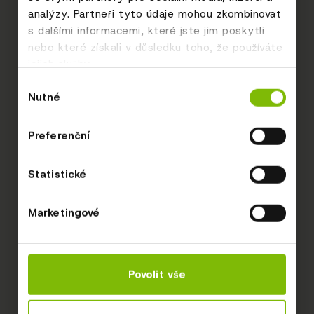
analýzy. Partneři tyto údaje mohou zkombinovat
s dalšími informacemi, které jste jim poskytli
nebo které získali v důsledku toho, že používáte
jejich služby.
Výběr
Nutné
souhlasu
Preferenční
Statistické
Marketingové
Povolit vše