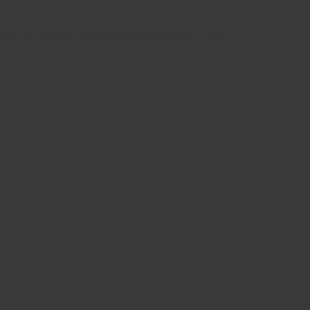
atforma Veritico
Případové studie
Materiály
O firmě