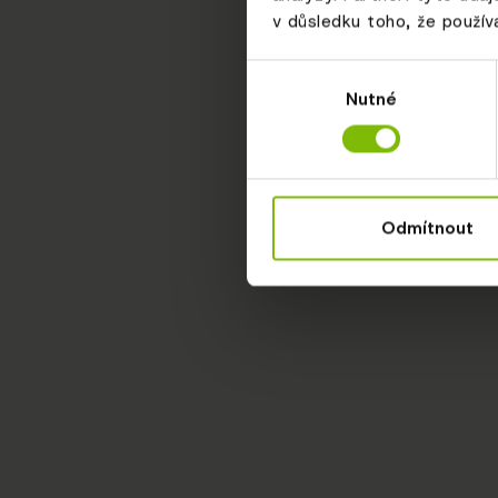
v důsledku toho, že používá
Výběr
Nutné
souhlasu
Odmítnout