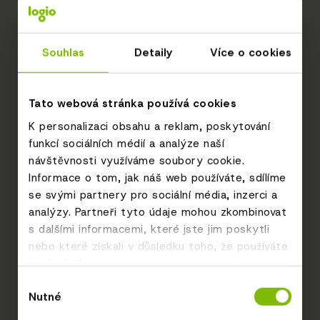
Souhlas
Detaily
Více o cookies
Tato webová stránka používá cookies
K personalizaci obsahu a reklam, poskytování
funkcí sociálních médií a analýze naší
návštěvnosti využíváme soubory cookie.
Informace o tom, jak náš web používáte, sdílíme
se svými partnery pro sociální média, inzerci a
analýzy. Partneři tyto údaje mohou zkombinovat
s dalšími informacemi, které jste jim poskytli
nebo které získali v důsledku toho, že používáte
jejich služby.
Výběr
Nutné
souhlasu