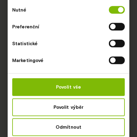
Výběr
Nutné
souhlasu
Preferenční
Statistické
Marketingové
Povolit vše
Povolit výběr
Odmítnout