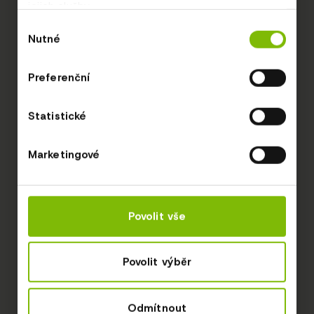
jejich služby.
Výběr
Nutné
souhlasu
Preferenční
Statistické
Marketingové
Povolit vše
Povolit výběr
Odmítnout