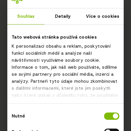
Souhlas
Detaily
Více o cookies
Tato webová stránka používá cookies
K personalizaci obsahu a reklam, poskytování
funkcí sociálních médií a analýze naší
návštěvnosti využíváme soubory cookie.
Informace o tom, jak náš web používáte, sdílíme
se svými partnery pro sociální média, inzerci a
analýzy. Partneři tyto údaje mohou zkombinovat
s dalšími informacemi, které jste jim poskytli
nebo které získali v důsledku toho, že používáte
jejich služby.
Výběr
Nutné
souhlasu