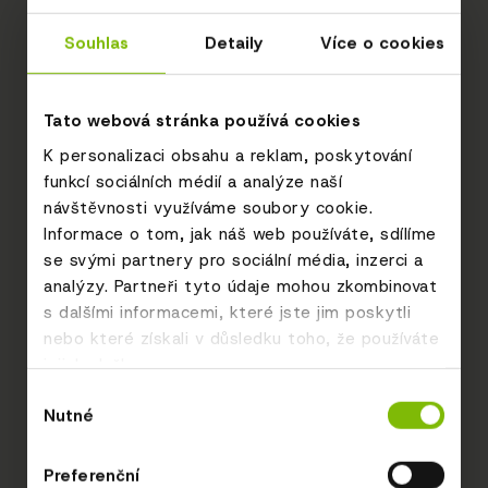
Souhlas
Detaily
Více o cookies
Tato webová stránka používá cookies
K personalizaci obsahu a reklam, poskytování
funkcí sociálních médií a analýze naší
návštěvnosti využíváme soubory cookie.
Informace o tom, jak náš web používáte, sdílíme
se svými partnery pro sociální média, inzerci a
analýzy. Partneři tyto údaje mohou zkombinovat
s dalšími informacemi, které jste jim poskytli
nebo které získali v důsledku toho, že používáte
jejich služby.
Výběr
Nutné
souhlasu
Preferenční