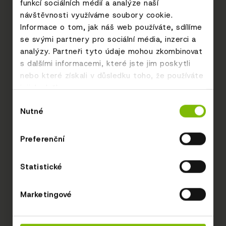
funkcí sociálních médií a analýze naší
návštěvnosti využíváme soubory cookie.
Informace o tom, jak náš web používáte, sdílíme
se svými partnery pro sociální média, inzerci a
analýzy. Partneři tyto údaje mohou zkombinovat
s dalšími informacemi, které jste jim poskytli
nebo které získali v důsledku toho, že používáte
jejich služby.
Výběr
Nutné
souhlasu
Preferenční
Statistické
Marketingové