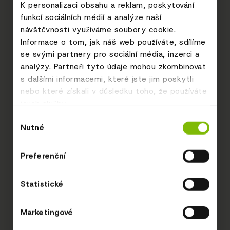
K personalizaci obsahu a reklam, poskytování
funkcí sociálních médií a analýze naší
návštěvnosti využíváme soubory cookie.
Informace o tom, jak náš web používáte, sdílíme
se svými partnery pro sociální média, inzerci a
analýzy. Partneři tyto údaje mohou zkombinovat
s dalšími informacemi, které jste jim poskytli
nebo které získali v důsledku toho, že používáte
jejich služby.
Výběr
Nutné
souhlasu
Preferenční
Statistické
Marketingové