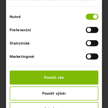
jejich služby.
Výběr
Nutné
souhlasu
Preferenční
Statistické
Marketingové
Povolit vše
Povolit výběr