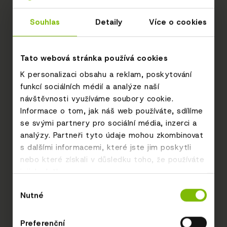
Souhlas
Detaily
Více o cookies
Tato webová stránka používá cookies
K personalizaci obsahu a reklam, poskytování
funkcí sociálních médií a analýze naší
návštěvnosti využíváme soubory cookie.
Informace o tom, jak náš web používáte, sdílíme
se svými partnery pro sociální média, inzerci a
analýzy. Partneři tyto údaje mohou zkombinovat
s dalšími informacemi, které jste jim poskytli
nebo které získali v důsledku toho, že používáte
jejich služby.
Výběr
Nutné
souhlasu
Preferenční