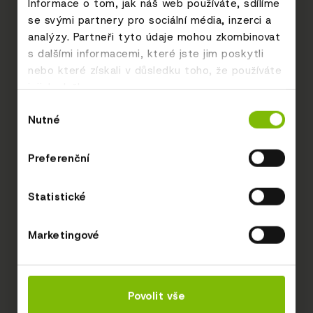
Informace o tom, jak náš web používáte, sdílíme
se svými partnery pro sociální média, inzerci a
analýzy. Partneři tyto údaje mohou zkombinovat
s dalšími informacemi, které jste jim poskytli
nebo které získali v důsledku toho, že používáte
jejich služby.
Výběr
Nutné
souhlasu
Preferenční
Statistické
Marketingové
Povolit vše