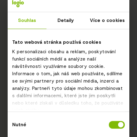
Souhlas
Detaily
Více o cookies
Tato webová stránka používá cookies
K personalizaci obsahu a reklam, poskytování
funkcí sociálních médií a analýze naší
návštěvnosti využíváme soubory cookie.
Informace o tom, jak náš web používáte, sdílíme
se svými partnery pro sociální média, inzerci a
analýzy. Partneři tyto údaje mohou zkombinovat
s dalšími informacemi, které jste jim poskytli
nebo které získali v důsledku toho, že používáte
jejich služby.
Výběr
Nutné
souhlasu