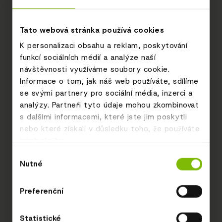
Tato webová stránka používá cookies
K personalizaci obsahu a reklam, poskytování
funkcí sociálních médií a analýze naší
návštěvnosti využíváme soubory cookie.
Informace o tom, jak náš web používáte, sdílíme
se svými partnery pro sociální média, inzerci a
analýzy. Partneři tyto údaje mohou zkombinovat
s dalšími informacemi, které jste jim poskytli
nebo které získali v důsledku toho, že používáte
jejich služby.
Výběr
Nutné
souhlasu
Preferenční
Statistické