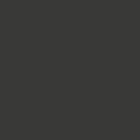
s
Plataforma
Casos de éxito
Empresa