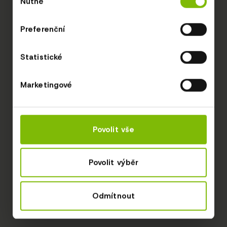
Nutné
souhlasu
Preferenční
Statistické
Marketingové
Povolit vše
Povolit výběr
Odmítnout