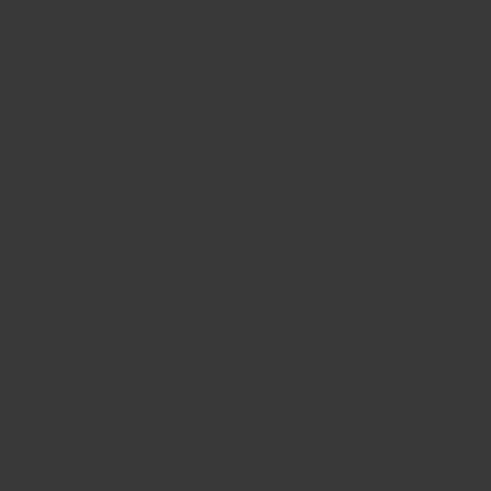
s
Plataforma
Casos de éxito
Empresa