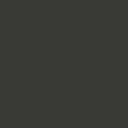
s
Plataforma
Casos de éxito
Empresa